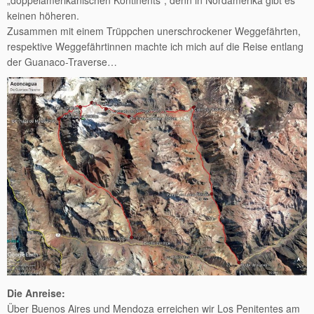
„doppelamerikanischen Kontinents“, denn in Nordamerika gibt es
keinen höheren.
Zusammen mit einem Trüppchen unerschrockener Weggefährten,
respektive Weggefährtinnen machte ich mich auf die Reise entlang
der Guanaco-Traverse…
Die Anreise:
Über Buenos Aires und Mendoza erreichen wir Los Penitentes am