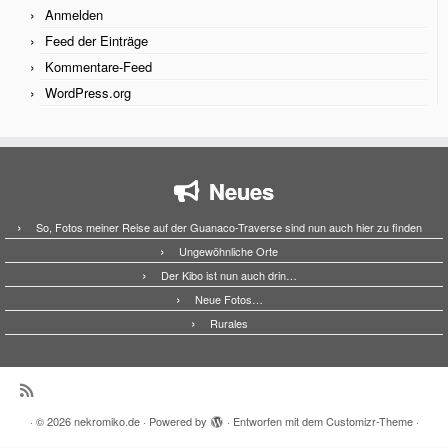
Anmelden
Feed der Einträge
Kommentare-Feed
WordPress.org
Neues
So, Fotos meiner Reise auf der Guanaco-Traverse sind nun auch hier zu finden
Ungewöhnliche Orte
Der Kibo ist nun auch drin…
Neue Fotos…
Rurales
·
© 2026
nekromiko.de
·
Powered by
·
Entworfen mit dem
Customizr-Theme
·