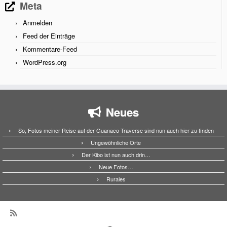
Meta
Anmelden
Feed der Einträge
Kommentare-Feed
WordPress.org
Neues
So, Fotos meiner Reise auf der Guanaco-Traverse sind nun auch hier zu finden
Ungewöhnliche Orte
Der Kibo ist nun auch drin…
Neue Fotos…
Rurales