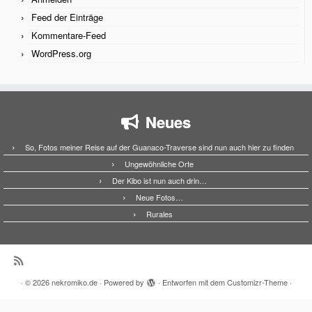
Feed der Einträge
Kommentare-Feed
WordPress.org
Neues
So, Fotos meiner Reise auf der Guanaco-Traverse sind nun auch hier zu finden
Ungewöhnliche Orte
Der Kibo ist nun auch drin…
Neue Fotos…
Rurales
·
© 2026
nekromiko.de
·
Powered by
·
Entworfen mit dem
Customizr-Theme
·