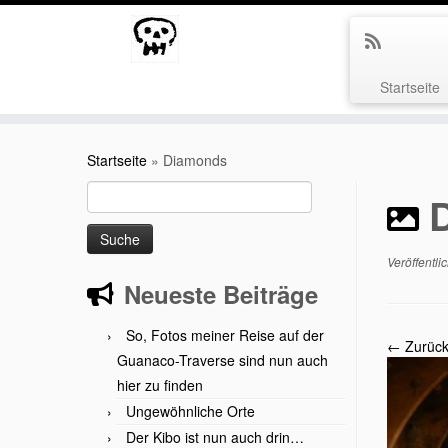
Startseite
Zum
Inhalt
Startseite
»
Diamonds
springen
Suche
nach:
Veröffentli
Neueste Beiträge
So, Fotos meiner Reise auf der
← Zurüc
Guanaco-Traverse sind nun auch
hier zu finden
Ungewöhnliche Orte
Der Kibo ist nun auch drin…