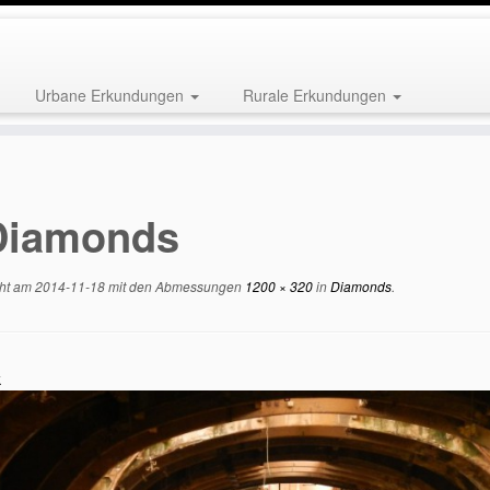
Urbane Erkundungen
Rurale Erkundungen
Diamonds
cht am
2014-11-18
mit den Abmessungen
1200 × 320
in
Diamonds
.
k