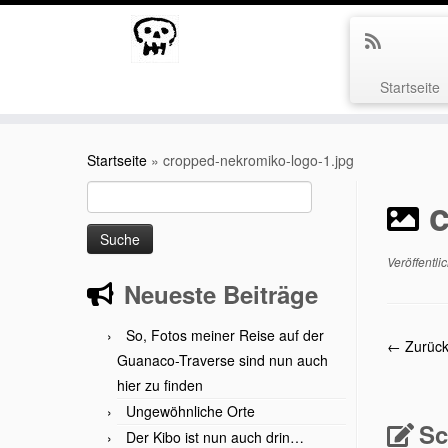
Startseite
Zum
Inhalt
Startseite
»
cropped-nekromiko-logo-1.jpg
springen
Suche
nach:
Veröffentli
Neueste Beiträge
So, Fotos meiner Reise auf der
← Zurüc
Guanaco-Traverse sind nun auch
hier zu finden
Ungewöhnliche Orte
Sc
Der Kibo ist nun auch drin…