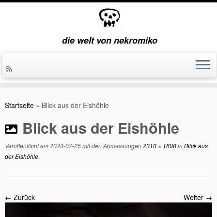
die welt von nekromiko
Zum
Inhalt
Startseite
»
Blick aus der Eishöhle
springen
Blick aus der Eishöhle
Veröffentlicht am
2020-02-25
mit den Abmessungen
2310 × 1600
in
Blick aus
der Eishöhle
.
← Zurück
Weiter →