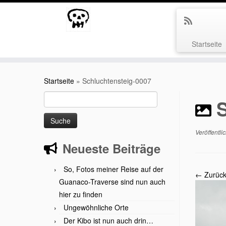
Startseite
Zum
Inhalt
Startseite
»
Schluchtensteig-0007
springen
Suche
nach:
Veröffentli
Neueste Beiträge
So, Fotos meiner Reise auf der
← Zurüc
Guanaco-Traverse sind nun auch
hier zu finden
Ungewöhnliche Orte
Der Kibo ist nun auch drin…