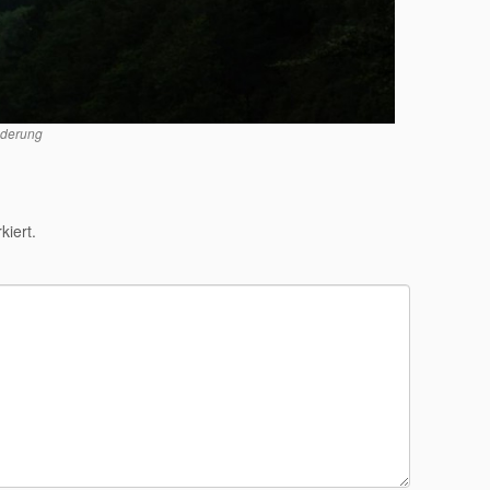
nderung
iert.