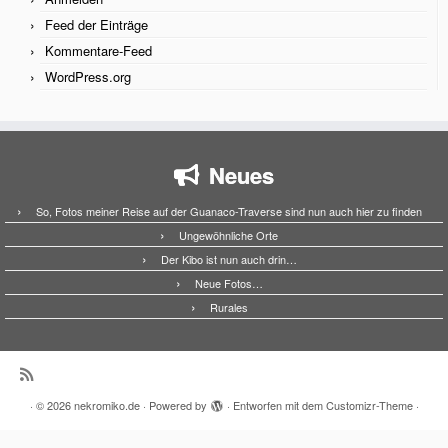
Feed der Einträge
Kommentare-Feed
WordPress.org
Neues
So, Fotos meiner Reise auf der Guanaco-Traverse sind nun auch hier zu finden
Ungewöhnliche Orte
Der Kibo ist nun auch drin…
Neue Fotos…
Rurales
·
© 2026
nekromiko.de
·
Powered by
·
Entworfen mit dem
Customizr-Theme
·