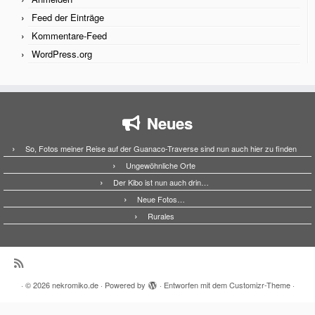
Feed der Einträge
Kommentare-Feed
WordPress.org
Neues
So, Fotos meiner Reise auf der Guanaco-Traverse sind nun auch hier zu finden
Ungewöhnliche Orte
Der Kibo ist nun auch drin…
Neue Fotos…
Rurales
·
© 2026
nekromiko.de
·
Powered by
·
Entworfen mit dem
Customizr-Theme
·