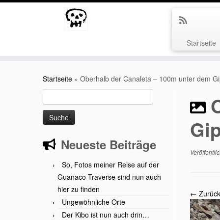
Startseite
Zum
Inhalt
Startseite
»
Oberhalb der Canaleta – 100m unter dem Gipf
springen
Suche
nach:
Gip
Neueste Beiträge
Veröffentli
So, Fotos meiner Reise auf der
Guanaco-Traverse sind nun auch
hier zu finden
← Zurüc
Ungewöhnliche Orte
Der Kibo ist nun auch drin…